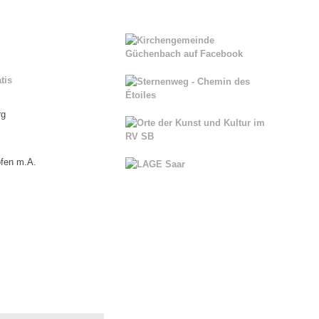
tis
rg
fen m.A.