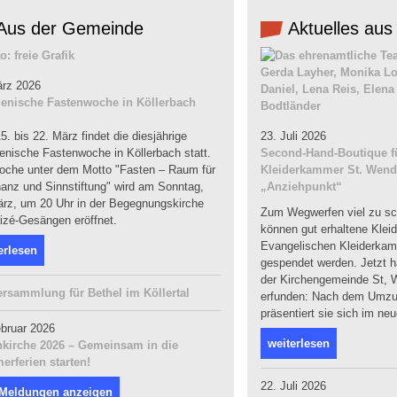
Aus der Gemeinde
Aktuelles aus
ärz 2026
nische Fastenwoche in Köllerbach
. bis 22. März findet die diesjährige
23. Juli 2026
nische Fastenwoche in Köllerbach statt.
Second-Hand-Boutique fü
oche unter dem Motto "Fasten – Raum für
Kleiderkammer St. Wendel
anz und Sinnstiftung" wird am Sonntag,
„Anziehpunkt“
ärz, um 20 Uhr in der Begegnungskirche
Zum Wegwerfen viel zu sc
izé-Gesängen eröffnet.
können gut erhaltene Klei
Evangelischen Kleiderka
erlesen
gespendet werden. Jetzt ha
der Kirchengemeinde St, W
ersammlung für Bethel im Köllertal
erfunden: Nach dem Umzug
präsentiert sie sich im ne
ebruar 2026
weiterlesen
nkirche 2026 – Gemeinsam in die
rferien starten!
22. Juli 2026
 Meldungen anzeigen