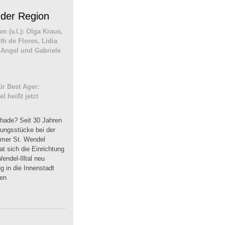
 der Region
r Best Ager:
 heißt jetzt
hade? Seit 30 Jahren
dungsstücke bei der
mmer St. Wendel
t sich die Einrichtung
endel-Illtal neu
 in die Innenstadt
uen