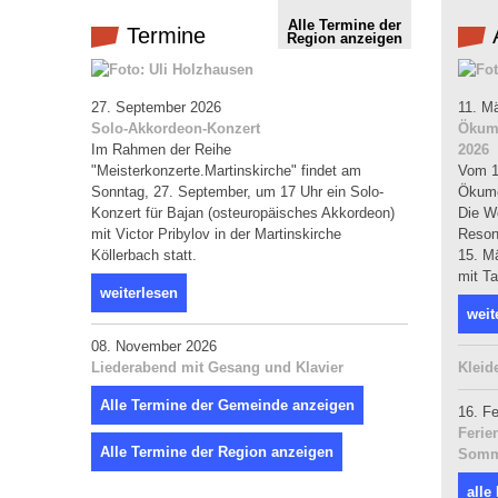
Alle Termine der
Termine
Region anzeigen
27. September 2026
11. M
Solo-Akkordeon-Konzert
Ökume
Im Rahmen der Reihe
2026
"Meisterkonzerte.Martinskirche" findet am
Vom 15
Sonntag, 27. September, um 17 Uhr ein Solo-
Ökume
Konzert für Bajan (osteuropäisches Akkordeon)
Die W
mit Victor Pribylov in der Martinskirche
Reson
Köllerbach statt.
15. M
mit Ta
weiterlesen
weit
08. November 2026
Liederabend mit Gesang und Klavier
Kleid
Alle Termine der Gemeinde anzeigen
16. F
Ferie
Alle Termine der Region anzeigen
Somme
alle