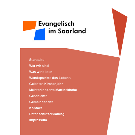
Startseite
Wer wir sind
Was wir bieten
Wendepunkte des Lebens
Gelebtes Kirchenjahr
Meisterkonzerte.Martinskirche
Geschichte
Gemeindebrief
Kontakt
Datenschutzerklärung
Impressum